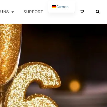
German
 UNS
SUPPORT
SHOP
French