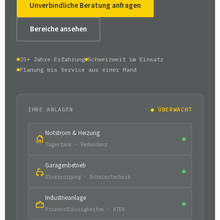
Unverbindliche Beratung anfragen
Bereiche ansehen
25+ Jahre Erfahrung
Schweizweit im Einsatz
Planung bis Service aus einer Hand
IHRE ANLAGEN
● ÜBERWACHT
Notstrom & Heizung
Tagestank · Redundanz
Garagenbetrieb
Ölversorgung · Schmiertechnik
Industrieanlage
Prozessflüssigkeiten · ATEX