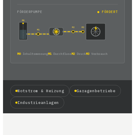
FÖRDERPUMPE
● FÖRDERT
M0
M2
M3
M1
M0
Inhaltsmessung
M1
Durchfluss
M2
Druck
M3
Verbrauch
Notstrom & Heizung
Garagenbetriebe
Industrieanlagen