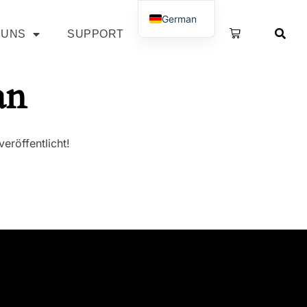
German
 UNS
SUPPORT
SHOP
French
an
eröffentlicht!