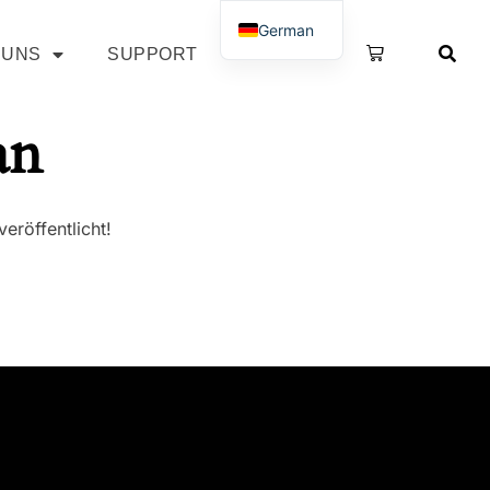
German
 UNS
SUPPORT
SHOP
French
an
eröffentlicht!