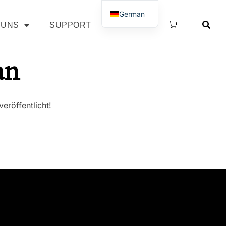
German
 UNS
SUPPORT
SHOP
French
an
eröffentlicht!