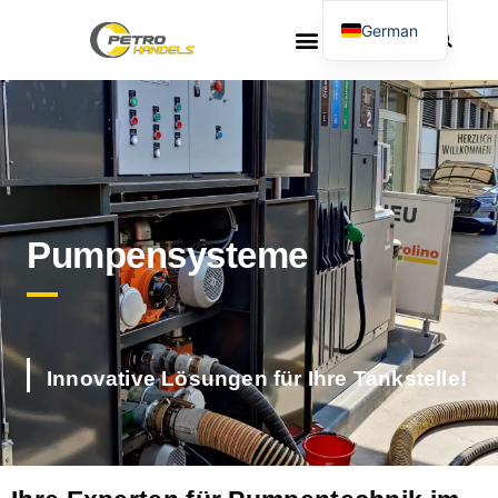
Pumpensysteme
German
French
Pumpensysteme
Innovative Lösungen für Ihre Tankstelle!